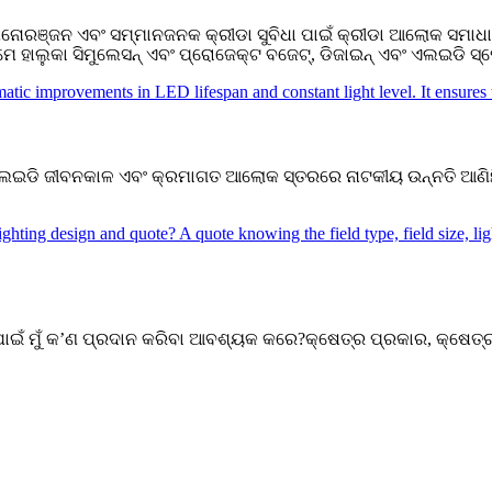
ମନୋରଞ୍ଜନ ଏବଂ ସମ୍ମାନଜନକ କ୍ରୀଡା ସୁବିଧା ପାଇଁ କ୍ରୀଡା ଆଲୋକ ସମାଧା
 ହାଲୁକା ସିମୁଲେସନ୍ ଏବଂ ପ୍ରୋଜେକ୍ଟ ବଜେଟ୍, ଡିଜାଇନ୍ ଏବଂ ଏଲଇଡି ସ୍
୍କ ଏଲଇଡି ଜୀବନକାଳ ଏବଂ କ୍ରମାଗତ ଆଲୋକ ସ୍ତରରେ ନାଟକୀୟ ଉନ୍ନତି ଆଣିଛ
ଁ ମୁଁ କ’ଣ ପ୍ରଦାନ କରିବା ଆବଶ୍ୟକ କରେ?କ୍ଷେତ୍ର ପ୍ରକାର, କ୍ଷେତ୍ର 