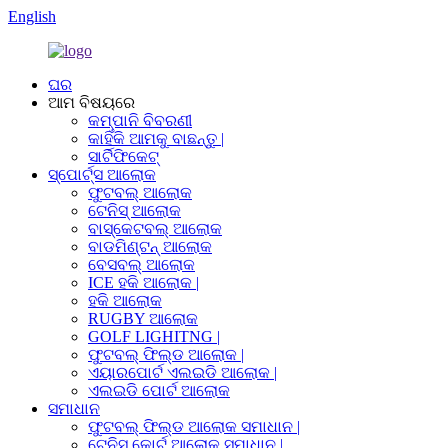
English
ଘର
ଆମ ବିଷୟରେ
କମ୍ପାନି ବିବରଣୀ
କାହିଁକି ଆମକୁ ବାଛନ୍ତୁ |
ସାର୍ଟିଫିକେଟ୍
ସ୍ପୋର୍ଟ୍ସ ଆଲୋକ
ଫୁଟବଲ୍ ଆଲୋକ
ଟେନିସ୍ ଆଲୋକ
ବାସ୍କେଟବଲ୍ ଆଲୋକ
ବାଡମିଣ୍ଟନ୍ ଆଲୋକ
ବେସବଲ୍ ଆଲୋକ
ICE ହକି ଆଲୋକ |
ହକି ଆଲୋକ
RUGBY ଆଲୋକ
GOLF LIGHITNG |
ଫୁଟବଲ୍ ଫିଲ୍ଡ ଆଲୋକ |
ଏୟାରପୋର୍ଟ ଏଲଇଡି ଆଲୋକ |
ଏଲଇଡି ପୋର୍ଟ ଆଲୋକ
ସମାଧାନ
ଫୁଟବଲ୍ ଫିଲ୍ଡ ଆଲୋକ ସମାଧାନ |
ଟେନିସ୍ କୋର୍ଟ ଆଲୋକ ସମାଧାନ |