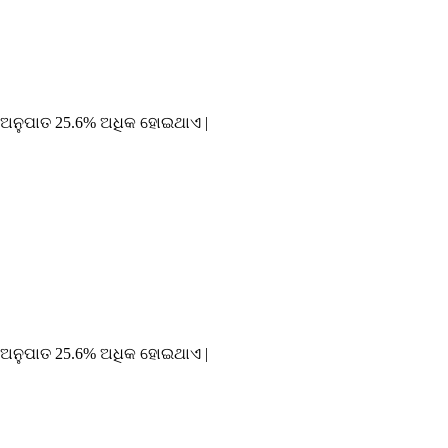
 ଅନୁପାତ 25.6% ଅଧିକ ହୋଇଥାଏ |
 ଅନୁପାତ 25.6% ଅଧିକ ହୋଇଥାଏ |