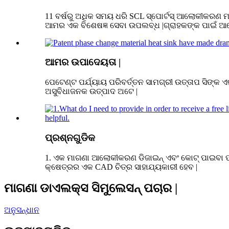
11 ବର୍ଷରୁ ଅଧିକ ସମୟ ଧରି SCL ସ୍ପୋର୍ଟସ୍ ଆଲୋକୀକରଣ 
ଆମର ଏକ ବିଶେଷଜ୍ଞ ସେବା ଉପଲବ୍ଧ |ଗ୍ରାହକଙ୍କ ପାଇଁ ଆମେ
ଆମର ଉପାଦେୟତା |
ପେଟେଣ୍ଟ ପର୍ଯ୍ୟାୟ ପରିବର୍ତ୍ତନ ସାମଗ୍ରୀ ଉତ୍ତାପ ସିଙ
ଅସୁବିଧାଜନକ ଉତ୍ପାଦ ଅଟେ |
ପ୍ରଶ୍ନଗୁଡିକ
1. ଏକ ମାଗଣା ଆଲୋକୀକରଣ ଡିଜାଇନ୍ ଏବଂ କୋଟ୍ ପାଇବା ପାଇ
କ୍ଷେତ୍ରର ଏକ CAD ଚିତ୍ର ସାହାଯ୍ୟକାରୀ ହେବ |
ମାଗଣା ଡାଏଲକ୍ସ ସିମୁଲେସନ୍ ପଚାର |
ଅନୁସନ୍ଧାନ