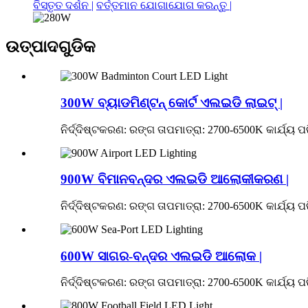
ବିସ୍ତୃତ ଦର୍ଶନ |
ବର୍ତ୍ତମାନ ଯୋଗାଯୋଗ କରନ୍ତୁ |
ଉତ୍ପାଦଗୁଡିକ
300W ବ୍ୟାଡମିଣ୍ଟନ୍ କୋର୍ଟ ଏଲଇଡି ଲାଇଟ୍ |
ନିର୍ଦ୍ଦିଷ୍ଟକରଣ: ରଙ୍ଗ ତାପମାତ୍ରା: 2700-6500K କାର୍ଯ୍ୟ 
900W ବିମାନବନ୍ଦର ଏଲଇଡି ଆଲୋକୀକରଣ |
ନିର୍ଦ୍ଦିଷ୍ଟକରଣ: ରଙ୍ଗ ତାପମାତ୍ରା: 2700-6500K କାର୍ଯ୍ୟ 
600W ସାଗର-ବନ୍ଦର ଏଲଇଡି ଆଲୋକ |
ନିର୍ଦ୍ଦିଷ୍ଟକରଣ: ରଙ୍ଗ ତାପମାତ୍ରା: 2700-6500K କାର୍ଯ୍ୟ 