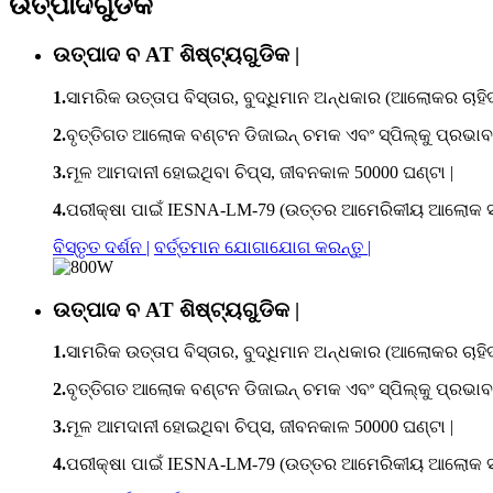
ଉତ୍ପାଦଗୁଡିକ
ଉତ୍ପାଦ ବ AT ଶିଷ୍ଟ୍ୟଗୁଡିକ |
1.
ସାମରିକ ଉତ୍ତାପ ବିସ୍ତାର, ବୁଦ୍ଧିମାନ ଅନ୍ଧକାର (ଆଲୋକର ଚାହିଦ
2.
ବୃତ୍ତିଗତ ଆଲୋକ ବଣ୍ଟନ ଡିଜାଇନ୍ ଚମକ ଏବଂ ସ୍ପିଲ୍କୁ ପ୍ର
3.
ମୂଳ ଆମଦାନୀ ହୋଇଥିବା ଚିପ୍ସ, ଜୀବନକାଳ 50000 ଘଣ୍ଟା |
4.
ପରୀକ୍ଷା ପାଇଁ IESNA-LM-79 (ଉତ୍ତର ଆମେରିକୀୟ ଆଲୋକ ସଂ
ବିସ୍ତୃତ ଦର୍ଶନ |
ବର୍ତ୍ତମାନ ଯୋଗାଯୋଗ କରନ୍ତୁ |
ଉତ୍ପାଦ ବ AT ଶିଷ୍ଟ୍ୟଗୁଡିକ |
1.
ସାମରିକ ଉତ୍ତାପ ବିସ୍ତାର, ବୁଦ୍ଧିମାନ ଅନ୍ଧକାର (ଆଲୋକର ଚାହିଦ
2.
ବୃତ୍ତିଗତ ଆଲୋକ ବଣ୍ଟନ ଡିଜାଇନ୍ ଚମକ ଏବଂ ସ୍ପିଲ୍କୁ ପ୍ର
3.
ମୂଳ ଆମଦାନୀ ହୋଇଥିବା ଚିପ୍ସ, ଜୀବନକାଳ 50000 ଘଣ୍ଟା |
4.
ପରୀକ୍ଷା ପାଇଁ IESNA-LM-79 (ଉତ୍ତର ଆମେରିକୀୟ ଆଲୋକ ସଂ