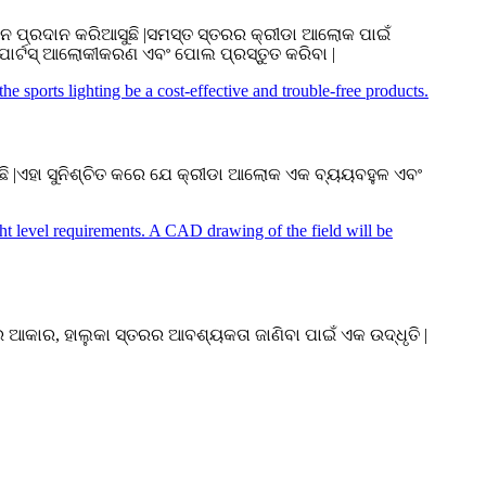
ନ ପ୍ରଦାନ କରିଆସୁଛି |ସମସ୍ତ ସ୍ତରର କ୍ରୀଡା ଆଲୋକ ପାଇଁ
ପୋର୍ଟସ୍ ଆଲୋକୀକରଣ ଏବଂ ପୋଲ ପ୍ରସ୍ତୁତ କରିବା |
ି |ଏହା ସୁନିଶ୍ଚିତ କରେ ଯେ କ୍ରୀଡା ଆଲୋକ ଏକ ବ୍ୟୟବହୁଳ ଏବଂ
ଆକାର, ହାଲୁକା ସ୍ତରର ଆବଶ୍ୟକତା ଜାଣିବା ପାଇଁ ଏକ ଉଦ୍ଧୃତି |