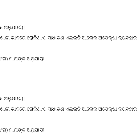
ା ଅନୁଯାୟୀ) |
ଭାବଶାଳୀ ଭାବରେ ରୋକିଥାଏ, ସାଧାରଣ ଏଲଇଡି ଆଲୋକ ଅପେକ୍ଷା ବ୍ୟବହାର
ଘ) ମାନାଙ୍କ ଅନୁଯାୟୀ |
ା ଅନୁଯାୟୀ) |
ଭାବଶାଳୀ ଭାବରେ ରୋକିଥାଏ, ସାଧାରଣ ଏଲଇଡି ଆଲୋକ ଅପେକ୍ଷା ବ୍ୟବହାର
ଘ) ମାନାଙ୍କ ଅନୁଯାୟୀ |