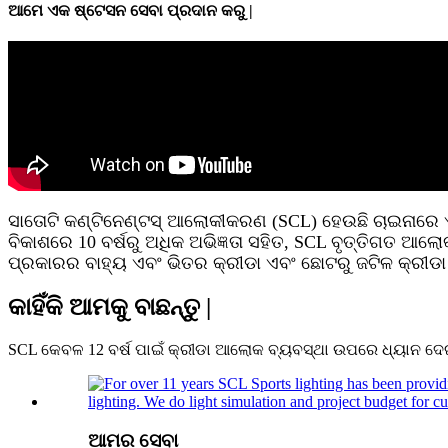
ଆମେ ଏକ ଷ୍ଟେସନ ସେବା ପ୍ରଦାନ କରୁ |
ସାତୋଟି କଣ୍ଟିନେଣ୍ଟସ୍ ଆଲୋକୀକରଣ (SCL) ହେଉଛି ଚାଇନାରେ
ବିକାଶରେ 10 ବର୍ଷରୁ ଅଧିକ ଅଭିଜ୍ଞତା ସହିତ, SCL ବୃତ୍ତିଗତ ଆଲ
ପ୍ରକାରର ବାହ୍ୟ ଏବଂ ଭିତର କ୍ରୀଡା ଏବଂ ଛୋଟରୁ ଜଟିଳ କ୍ରୀଡା ସ
କାହିଁକି ଆମକୁ ବାଛନ୍ତୁ |
SCL କେବଳ 12 ବର୍ଷ ପାଇଁ କ୍ରୀଡା ଆଲୋକ ବ୍ୟବସ୍ଥା ଉପରେ ଧ୍ୟାନ ଦେଇ
ଆମର ସେବା