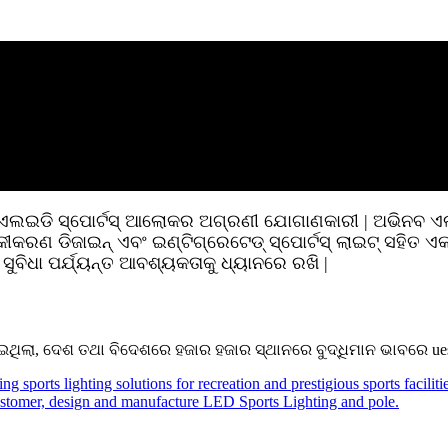
 ଏଲଇଡି ସ୍ପୋର୍ଟସ୍ ଆଲୋକର ଅଗ୍ରଣୀ ଯୋଗାଣକାରୀ | ଅଭିନବ ଏଲ
ୋକୀକରଣ ଡିଜାଇନ୍ ଏବଂ ଇଣ୍ଟିଗ୍ରେଟେଡ୍ ସ୍ପୋର୍ଟସ୍ ଲାଇଟ୍ ସହିତ 
ୁବିଧା ପର୍ଯ୍ୟନ୍ତ ଆବଶ୍ୟକତାକୁ ଧ୍ୟାନରେ ରଖି |
ଥିଲା, ଦେଶ ତଥା ବିଦେଶରେ ହଜାର ହଜାର ସ୍ଥାନରେ ବୁଦ୍ଧିମାନ ଭାବରେ ues