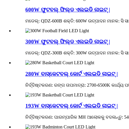
600W ଫୁଟବଲ୍ ଫିଲ୍ଡ ଏଲଇଡି ଲାଇଟ୍ |
ମଡେଲ୍: QDZ-600B ଶକ୍ତି: 600W ଉତ୍ପାଦନ ମାନକ: ସି ସାର୍ଟିଫି
300W ଫୁଟବଲ୍ ଫିଲ୍ଡ ଏଲଇଡି ଲାଇଟ୍ |
ମଡେଲ୍: QDZ-300B ଶକ୍ତି: 300W ଉତ୍ପାଦନ ମାନକ: ସି ସାର୍ଟିଫି
280W ବାସ୍କେଟବଲ୍ କୋର୍ଟ ଏଲଇଡି ଲାଇଟ୍ |
ନିର୍ଦ୍ଦିଷ୍ଟକରଣ: ରଙ୍ଗ ତାପମାତ୍ରା: 2700-6500K କାର୍ଯ୍ୟ 
193W ବାସ୍କେଟବଲ୍ କୋର୍ଟ ଏଲଇଡି ଲାଇଟ୍ |
ନିର୍ଦ୍ଦିଷ୍ଟକରଣ: ପାରମ୍ପାରିକ MH ଆଲୋକକୁ ବଦଳାନ୍ତୁ: 540