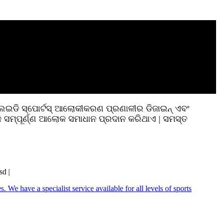
ଇଡି ସ୍ପୋର୍ଟସ୍ ଆଲୋକୀକରଣ ପ୍ରଣାଳୀର ଡିଜାଇନ୍ ଏବଂ
ଏକ ସମ୍ପୂର୍ଣ୍ଣ ଆଲୋକ ସମାଧାନ ପ୍ରଦାନ କରିଥାଏ | ସମସ୍ତ
d |